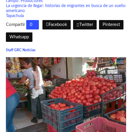
campo: Productores
La urgencia de llegar: historias de migrantes en busca de un sueño
americano
Tapachula
Compartir
0
Facebook
Twitter
Pinterest
Whatsapp
Staff GRC Noticias