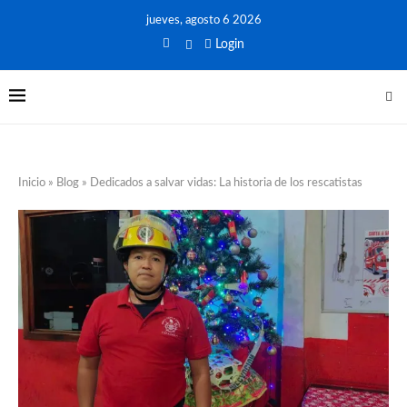
jueves, agosto 6 2026
Login
Inicio
»
Blog
»
Dedicados a salvar vidas: La historia de los rescatistas