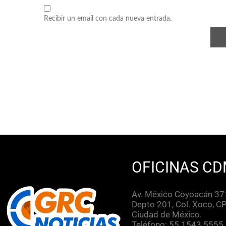
Recibir un email con cada nueva entrada.
OFICINAS CD
Av. México Coyoacán 371
Depto 201, Col. Xoco, C
Ciudad de México.
Teléfono: 55 1543 5555