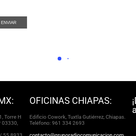
MX:
OFICINAS CHIAPAS:
, Torre H
Edificio Cowork, Tuxtla Gutiérrez, Chiapas.
P 03330,
Teléfono: 961 334 2693
 / 55 8933
contacto@gruporadiocomunicacion.com